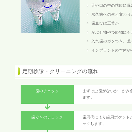
舌や口の中の粘膜に異
永久歯への生え変わり
歯並びは正常か
かぶせ物やつめ物に不
入れ歯のガタつき、差
インプラントの本体や
定期検診・クリーニングの流れ
歯のチェック
まずは虫歯がないか、かみ
ます。
歯ぐきのチェック
歯周病により歯周ポケット
ックします。