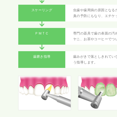
スケーリング
虫歯や歯周病の原因となる
臭の予防にもなり、エチケ
ＰＭＴＣ
専門の器具で歯の表面の汚
ヤニ、お茶やコーヒーでつ
歯磨き指導
歯みがきで落としきれてい
う指導します。