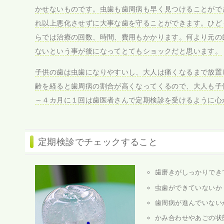
かせないものです。虫歯も歯周病も早く見つけることがで
れ以上悪化させずに大事な歯を守ることができます。ひど
らでは治療の回数、時間、費用もかかります。何より元の
ないという事が後になってとてもショックだと思います。
子供の歯は虫歯になりやすいし、大人は痛くなるまで放置
齢を経ると歯周病の割合が高くなってくるので、大人も子
～４カ月に１回は歯医者さんで定期検診を受けるように心
定期検診でチェックすること
歯磨きがしっかりでき
虫歯ができていないか
歯周病が進んでいない
かみ合わせやあごの状