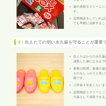
歯の表面をクリーニン
す。
定期検診をしていれば
ても早期に治療するこ
3：
生えたての弱い永久歯を守ることが重要
生えたばかりの永久歯
成熟した歯になるまで
食事の時間、食後の歯
ものをしっかりと良い
期です。
小学校４年生くらいま
定期検診とクリーニン
久歯として成長できる